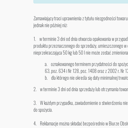
Zamawiający traci uprawnienia z tytułu niezgodności towar
jednak nie później niż:
1. w terminie 3 dni od dnia otwarcia opakowania w przypad
produktu przeznaczonego do sprzedaży, umieszczonego w op
nieprzekraczająca 50 kg lub 50 l nie może zostać zmienion
a. oznakowanego terminem przydatności do spożycia 
63, poz. 634 i Nr 128, poz. 1408 oraz z 2002 r. Nr 1
b. dla którego nie określa się daty minimalnej trwał
2. w terminie 3 dni od dnia sprzedaży lub otrzymania tow
3. W każdym przypadku, zawiadomienie o stwierdzeniu niez
do spożycia.
4. Reklamacje można składać bezpośrednio w Biurze Obsługi 