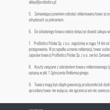
sklep@probiotics.pl
5. Zamawiający powinien odesłać reklamowany towar przesył
odsyłanych za pobraniem.
6. Do odsyłanego towaru należy dołączyć dowód zakupu wra
7. ProBiotics Polska Sp. z o.o., najpóźniej w ciągu 14 dni
postępowaniu. W przypadku uznania reklamacji, towar uszko
zapasów towaru) ProBiotics Polska Sp. z o.o. zwróci Zama
8. Koszty związane z odesłaniem towaru reklamowanego (pr
opisaną w pkt. 7 Zgłoszenia Reklamacyjnego.
9. Towary mogą być objęte gwarancją producenta lub dystry
sprzedany towar nie wyłącza, nie ogranicza ani nie zawies