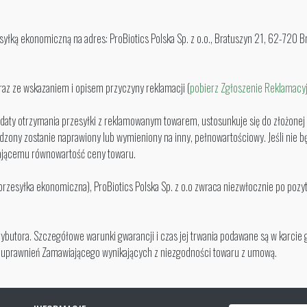
ką ekonomiczną na adres: ProBiotics Polska Sp. z o.o., Bratuszyn 21, 62-720 B
z ze wskazaniem i opisem przyczyny reklamacji (
pobierz Zgłoszenie Reklamacy
 od daty otrzymania przesyłki z reklamowanym towarem, ustosunkuje się do złożone
dzony zostanie naprawiony lub wymieniony na inny, pełnowartościowy. Jeśli nie b
wiającemu równowartość ceny towaru.
zesyłka ekonomiczna), ProBiotics Polska Sp. z o.o zwraca niezwłocznie po pozy
butora. Szczegółowe warunki gwarancji i czas jej trwania podawane są w karcie 
za uprawnień Zamawiającego wynikających z niezgodności towaru z umową.