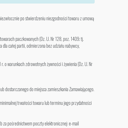
. niezwłocznie po stwierdzeniu niezgodności towaru z umową
towarach paczkowanych (Dz. U. Nr 128, poz. 1409; tj.
la całej partii, odmierzona bez udziału nabywcy,
r. o warunkach zdrowotnych żywności i żywienia (Dz. U. Nr
lub dostarczanego do miejsca zamieszkania Zamawiającego.
inimalnej trwałości towaru lub terminu jego przydatności
ub za pośrednictwem poczty elektronicznej: e-mail