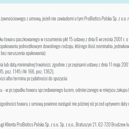
u żywnościowego z umową, jeżeli nie zawiadomi o tym ProBiotics Polska Sp. z o.o
ku towaru paczkowanego w rozumieniu pkt 15 ustawy z dnia 6 września 2001 r. o 
akowaniu jednostkowym dowolnego rodzaju, którego ilość nominalna, jednakowa d
a bez naruszenia opakowania):
lub datą minimalnej trwałości, zgodnie z przepisami ustawy z dnia 11 maja 2001 
35, poz. 1145 i Nr 166, poz. 1362),
ości albo terminu przydatności do spożycia;
aru - w przypadku towaru sprzedawanego luzem, odmierzanego w miejscu zakupu 
godności towaru z umową powinno nastąpić nie później niż przed upływem daty m
Klienta ProBiotics Polska Sp. z o.o. Sp. z o.o., Bratuszyn 21, 62-720 Brudzew l