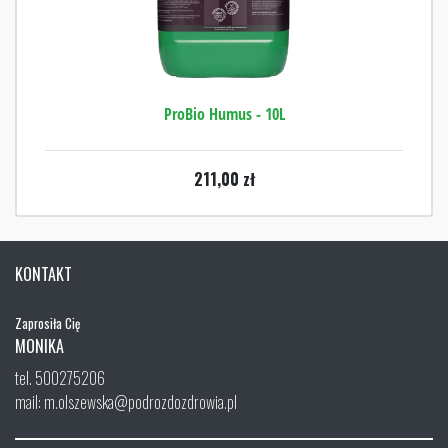
ProBio Humus - 10L
211,00
zł
KONTAKT
Zaprosiła Cię
MONIKA
tel. 500275206
mail: m.olszewska@podrozdozdrowia.pl