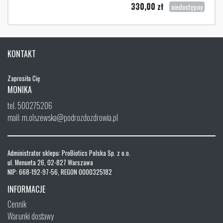
330,00
zł
niedostępny
KONTAKT
Zaprosiła Cię
MONIKA
tel. 500275206
mail: m.olszewska@podrozdozdrowia.pl
Administrator sklepu: ProBiotics Polska Sp. z o.o.
ul. Menueta 26, 02-827 Warszawa
NIP: 668-192-97-56, REGON 0000325182
INFORMACJE
Cennik
Warunki dostawy