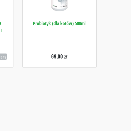
O
Probiotyk (dla kotów) 500ml
 I
69,00
zł
ępny