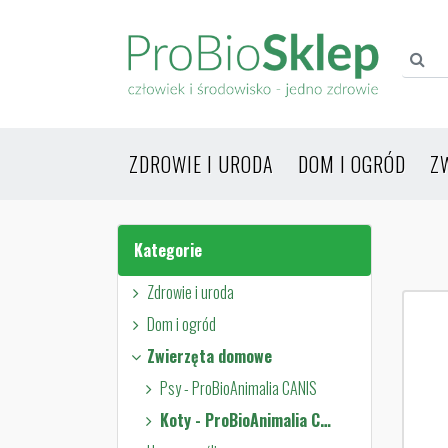
ZDROWIE I URODA
DOM I OGRÓD
Z
Kategorie
Zdrowie i uroda
Dom i ogród
Zwierzęta domowe
Psy - ProBioAnimalia CANIS
Koty - ProBioAnimalia CATUS