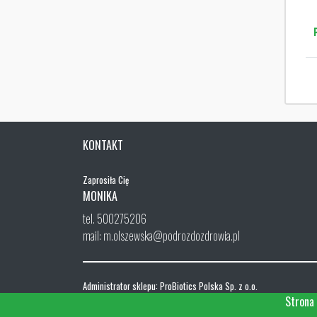
KONTAKT
Zaprosiła Cię
MONIKA
tel. 500275206
mail: m.olszewska@podrozdozdrowia.pl
Administrator sklepu: ProBiotics Polska Sp. z o.o.
ul. Menueta 26, 02-827 Warszawa
Strona 
NIP: 668-192-97-56, REGON 0000325182