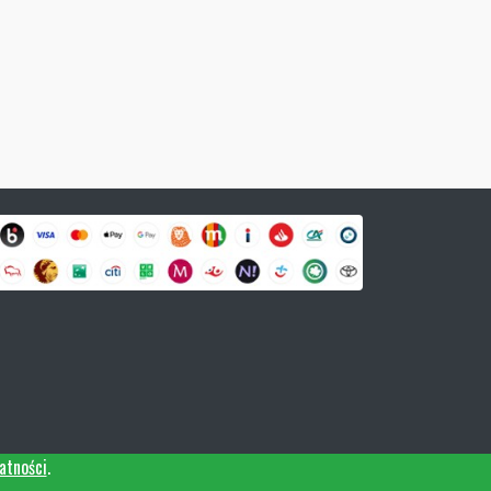
atności
.