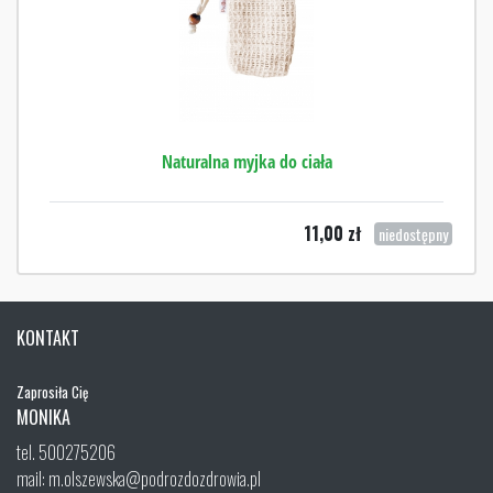
Naturalna myjka do ciała
11,00
zł
niedostępny
KONTAKT
Zaprosiła Cię
MONIKA
tel. 500275206
mail: m.olszewska@podrozdozdrowia.pl