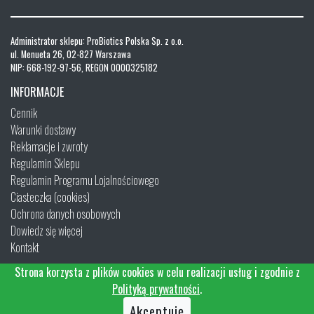
Administrator sklepu: ProBiotics Polska Sp. z o.o.
ul. Menueta 26, 02-827 Warszawa
NIP: 668-192-97-56, REGON 0000325182
INFORMACJE
Cennik
Warunki dostawy
Reklamacje i zwroty
Regulamin Sklepu
Regulamin Programu Lojalnościowego
Ciasteczka (cookies)
Ochrona danych osobowych
Dowiedz się więcej
Kontakt
Strona korzysta z plików cookies w celu realizacji usług i zgodnie z
Polityką prywatności
.
Akceptuję