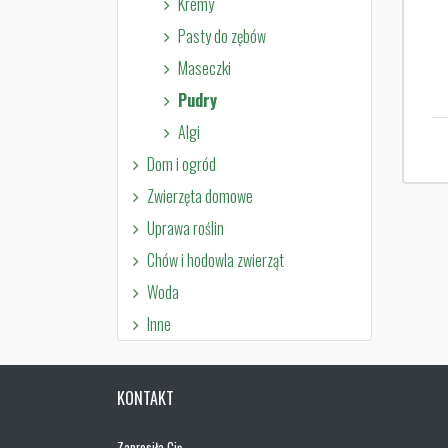
Kremy
Pasty do zębów
Maseczki
Pudry
Algi
Dom i ogród
Zwierzęta domowe
Uprawa roślin
Chów i hodowla zwierząt
Woda
Inne
KONTAKT
Zaprosiła Cię