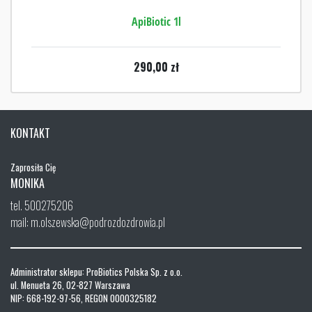
ApiBiotic 1l
290,00
zł
KONTAKT
Zaprosiła Cię
MONIKA
tel. 500275206
mail: m.olszewska@podrozdozdrowia.pl
Administrator sklepu: ProBiotics Polska Sp. z o.o.
ul. Menueta 26, 02-827 Warszawa
NIP: 668-192-97-56, REGON 0000325182