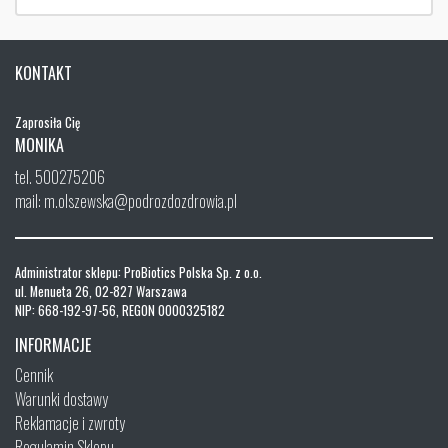
KONTAKT
Zaprosiła Cię
MONIKA
tel. 500275206
mail: m.olszewska@podrozdozdrowia.pl
Administrator sklepu: ProBiotics Polska Sp. z o.o.
ul. Menueta 26, 02-827 Warszawa
NIP: 668-192-97-56, REGON 0000325182
INFORMACJE
Cennik
Warunki dostawy
Reklamacje i zwroty
Regulamin Sklepu