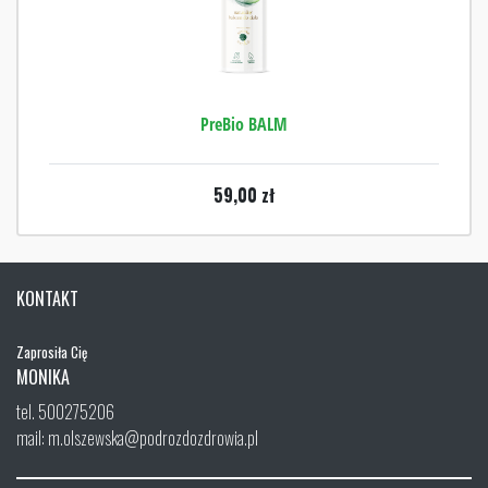
PreBio BALM
59,00
zł
KONTAKT
Zaprosiła Cię
MONIKA
tel. 500275206
mail: m.olszewska@podrozdozdrowia.pl