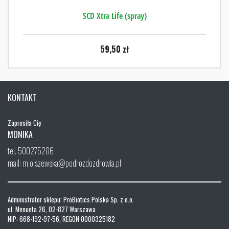
SCD Xtra Life (spray)
59,50
zł
KONTAKT
Zaprosiła Cię
MONIKA
tel. 500275206
mail: m.olszewska@podrozdozdrowia.pl
Administrator sklepu: ProBiotics Polska Sp. z o.o.
ul. Menueta 26, 02-827 Warszawa
NIP: 668-192-97-56, REGON 0000325182