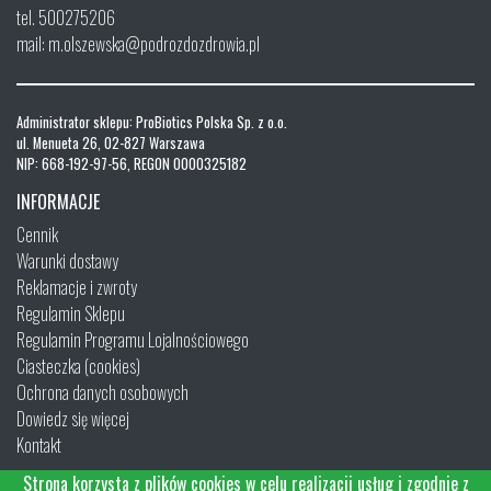
tel. 500275206
mail: m.olszewska@podrozdozdrowia.pl
Administrator sklepu: ProBiotics Polska Sp. z o.o.
ul. Menueta 26, 02-827 Warszawa
NIP: 668-192-97-56, REGON 0000325182
INFORMACJE
Cennik
Warunki dostawy
Reklamacje i zwroty
Regulamin Sklepu
Regulamin Programu Lojalnościowego
Ciasteczka (cookies)
Ochrona danych osobowych
Dowiedz się więcej
Kontakt
Strona korzysta z plików cookies w celu realizacji usług i zgodnie z