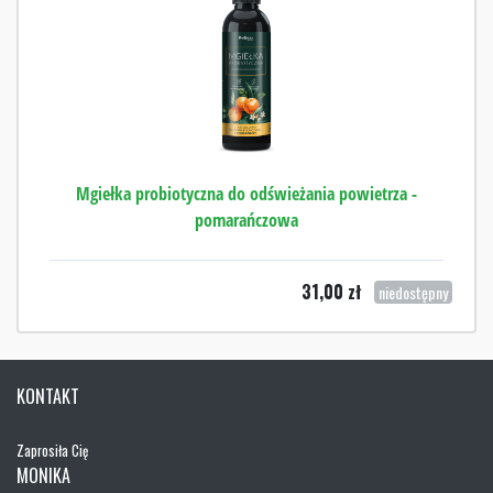
Mgiełka probiotyczna do odświeżania powietrza -
pomarańczowa
31,00
zł
niedostępny
KONTAKT
Zaprosiła Cię
MONIKA