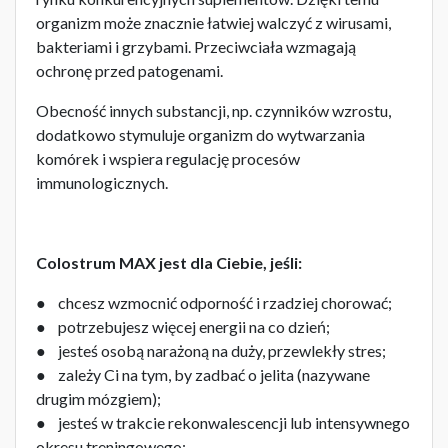
organizm może znacznie łatwiej walczyć z wirusami,
bakteriami i grzybami. Przeciwciała wzmagają
ochronę przed patogenami.
Obecność innych substancji, np. czynników wzrostu,
dodatkowo stymuluje organizm do wytwarzania
komórek i wspiera regulację procesów
immunologicznych.
Colostrum MAX jest dla Ciebie, jeśli:
● chcesz wzmocnić odporność i rzadziej chorować;
● potrzebujesz więcej energii na co dzień;
● jesteś osobą narażoną na duży, przewlekły stres;
● zależy Ci na tym, by zadbać o jelita (nazywane
drugim mózgiem);
● jesteś w trakcie rekonwalescencji lub intensywnego
okresu treningowego;