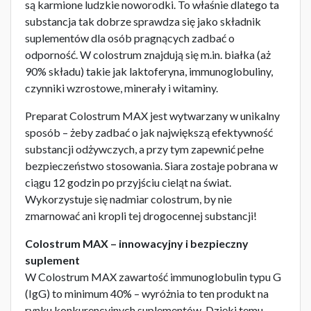
są karmione ludzkie noworodki. To właśnie dlatego ta
substancja tak dobrze sprawdza się jako składnik
suplementów dla osób pragnących zadbać o
odporność. W colostrum znajdują się m.in. białka (aż
90% składu) takie jak laktoferyna, immunoglobuliny,
czynniki wzrostowe, minerały i witaminy.
Preparat Colostrum MAX jest wytwarzany w unikalny
sposób – żeby zadbać o jak największą efektywność
substancji odżywczych, a przy tym zapewnić pełne
bezpieczeństwo stosowania. Siara zostaje pobrana w
ciągu 12 godzin po przyjściu cieląt na świat.
Wykorzystuje się nadmiar colostrum, by nie
zmarnować ani kropli tej drogocennej substancji!
Colostrum MAX – innowacyjny i bezpieczny
suplement
W Colostrum MAX zawartość immunoglobulin typu G
(IgG) to minimum 40% – wyróżnia to ten produkt na
rynku konkurencyjnych suplementów. Dzięki temu