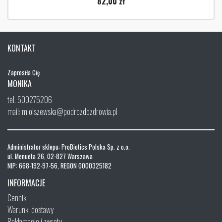
82,00
zł
KONTAKT
Zaprosiła Cię
MONIKA
tel. 500275206
mail: m.olszewska@podrozdozdrowia.pl
Administrator sklepu: ProBiotics Polska Sp. z o.o.
ul. Menueta 26, 02-827 Warszawa
NIP: 668-192-97-56, REGON 0000325182
INFORMACJE
Cennik
Warunki dostawy
Reklamacje i zwroty